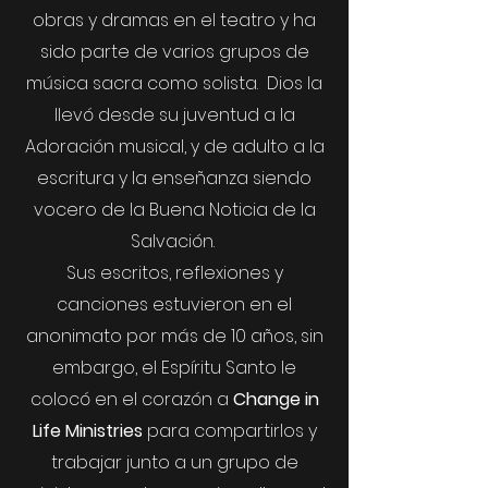
obras y dramas en el teatro y ha
sido parte de varios grupos de
música sacra como solista. Dios la
llevó desde su juventud a la
Adoración musical, y de adulto a la
escritura y la enseñanza siendo
vocero de la Buena Noticia de la
Salvación.
Sus escritos, reflexiones y
canciones estuvieron en el
anonimato por más de 10 años, sin
embargo, el Espíritu Santo le
colocó en el corazón a
Change in
Life Ministries
para compartirlos y
trabajar junto a un grupo de