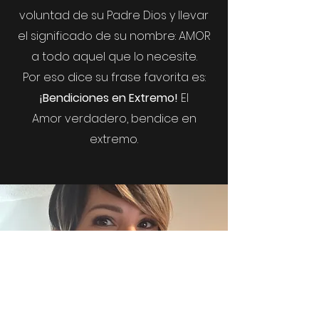
voluntad de su Padre Dios y llevar
el significado de su nombre: AMOR
a todo aquel que lo necesite.
Por eso dice su frase favorita es:
¡Bendiciones en Extremo!
El
Amor
verdadero, bendice en
extremo.