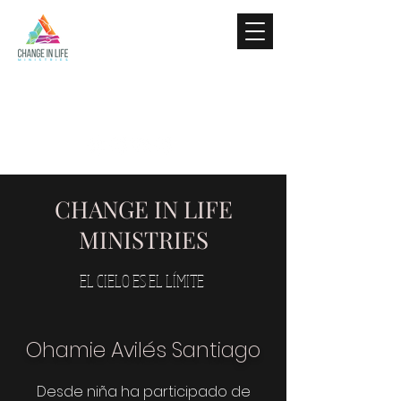
CHANGE IN LIFE
MINISTRIES
EL CIELO ES EL LÍMITE
Ohamie Avilés Santiago
Desde niña ha participado de